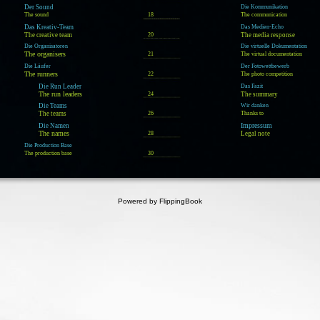
Der Sound
Die Kommunikation
The sound
18
The communication
Das Kreativ-Team
Das Medien-Echo
The creative team
20
The media response
Die Organisatoren
Die virtuelle Dokumentation
The organisers
21
The virtual documentation
Die Läufer
Der Fotowettbewerb
The runners
22
The photo competition
Die Run Leader
Das Fazit
The run leaders
24
The summary
Die Teams
Wir danken
The teams
26
Thanks to
Impressum
Die Namen
The names
28
Legal note
Die Production Base
The production base
30
Powered by FlippingBook