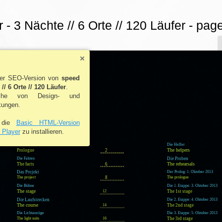
r - 3 Nächte // 6 Orte // 120 Läufer - pag
//
nts
 der SEO-Version von
speed
 // 6 Orte // 120 Läufer
.
ihe von Design- und
kungen.
, die
Basic HTML-Version
 Player
zu installieren.
Vorwort
Die Helfer
The helpers
Prologue
2
Die Fakten
Die Proben
The rehearsals
The facts
6
Das Projekt
Der Prolog: 1. Oktober 2013
The project
8
The prologue
Die Bühne
Die 1. Etappe: 3. Oktober 2013
The stage
12
The 1st stage
Die Laufstrecken
Die 2. Etappe: 4. Oktober 2013
The course
14
The 2nd stage
Die Lichtanzüge
Die 3. Etappe: 5. Oktober 2013
The light suits
16
The 3rd stage