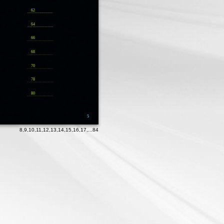
62
64
66
68
70
78
80
5
8
,
9
,
10
,
11
,
12
,
13
,
14
,
15
,
16
,
17
,...
84