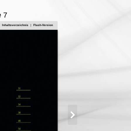
e 7
Inhaltsverzeichnis
|
Flash-Version
31
32
34
38
46
54