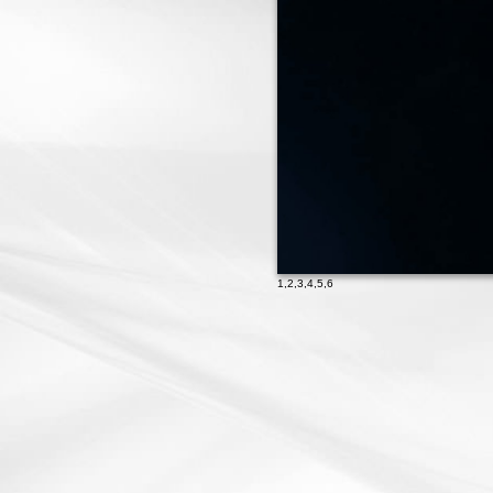
1
,
2
,
3
,
4
,
5
,
6